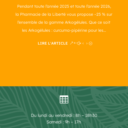
Pendant toute l’année 2025 et toute l’année 2026,
la Pharmacie de la Liberté vous propose –25 % sur
l’ensemble de la gamme Arkogélules. Que ce soit
les Arkogélules : curcuma-pipérine pour les...
LIRE L'ARTICLE

Du lundi au vendredi : 8h – 18h30
Samedi : 9h – 17h