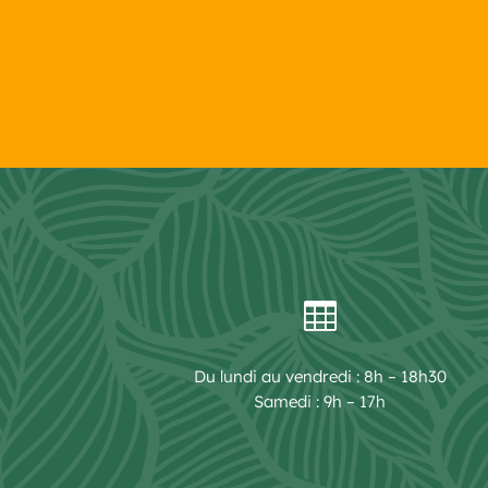

Du lundi au vendredi : 8h – 18h30
Samedi : 9h – 17h