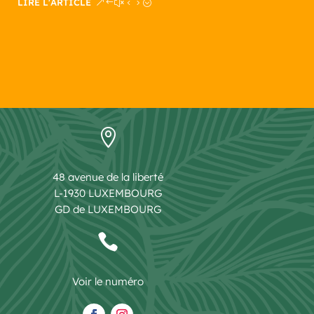
LIRE L'ARTICLE

48 avenue de la liberté
L-1930 LUXEMBOURG
GD de LUXEMBOURG

Voir le numéro