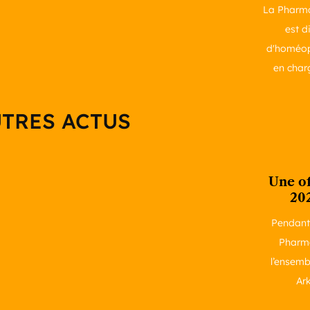
La Pharma
est d
d'homéop
en char
TRES ACTUS
Une of
20
Pendant 
Pharma
l’ensemb
Ark