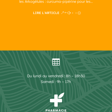
les Arkogélules : curcuma-pipérine pour les...
LIRE L'ARTICLE

Du lundi au vendredi : 8h – 18h30
Samedi : 9h – 17h