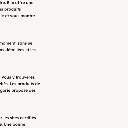
e. Elle offre une
es produits
ie
et vous montre
 moment, sans se
ns détaillées et les
 Vous y trouverez
ébés. Les produits de
égorie propose des
 les sites certifiés
ale. Une bonne