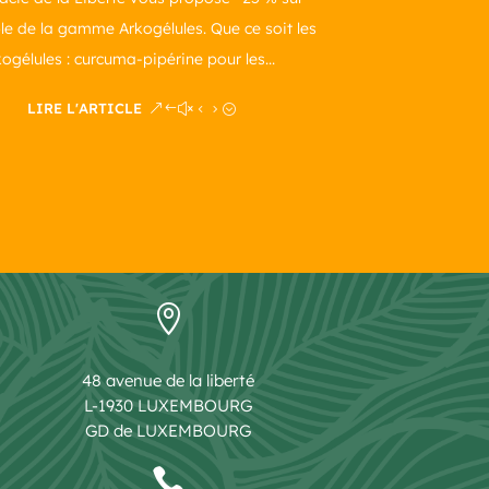
le de la gamme Arkogélules. Que ce soit les
ogélules : curcuma-pipérine pour les...
LIRE L'ARTICLE

48 avenue de la liberté
L-1930 LUXEMBOURG
GD de LUXEMBOURG
