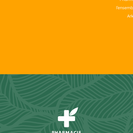
l’ensemb
Ark