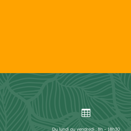

Du lundi au vendredi : 8h – 18h30