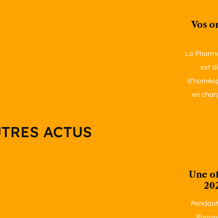
Vos o
La Pharma
est d
d'homéop
en char
TRES ACTUS
Une of
20
Pendant 
Pharma