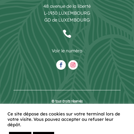
48 avenue de la liberté
L-1930 LUXEMBOURG
GD de LUXEMBOURG

Voir le numéro
© tous droits réservés
plan du site
-
mentions légales
-
politique de confidentialité
Ce site dépose des cookies sur votre terminal lors de
Site propulsé par
votre visite. Vous pouvez accepter ou refuser leur
INOVA WEB
dépôt.